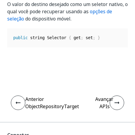
O valor do destino desejado como um seletor nativo, o
qual você pode recuperar usando as
opções de
seleção
do dispositivo móvel.
public
 string Selector 
{
 get
;
 set
;
}
Sim
Não
thumb_up
thumb_down
Anterior
Avançar
ObjectRepositoryTarget
APIs