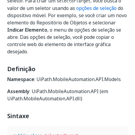
seletor. Para criar um
, você busca o
selectorTarget
valor de um seletor usando as
opções de seleção
do
dispositivo móvel. Por exemplo, se você criar um novo
elemento do Repositório de Objetos e selecionar
Indicar Elemento
, o menu de opções de seleção se
abre. Das opções de seleção, você pode copiar o
controle web do elemento de interface gráfica
desejado.
Definição
Namespace
: UiPath.MobileAutomation.API.Models
Assembly
: UiPath.MobileAutomation.API (em
UiPath.MobileAutomation.API.dll)
Sintaxe