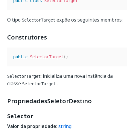
public
class
SelectorTarget
O tipo
expõe os seguintes membros:
SelectorTarget
Construtores
public
SelectorTarget
(
)
: inicializa uma nova instância da
SelectorTarget
classe
.
SelectorTarget
PropriedadesSeletorDestino
Selector
Valor da propriedade
:
string