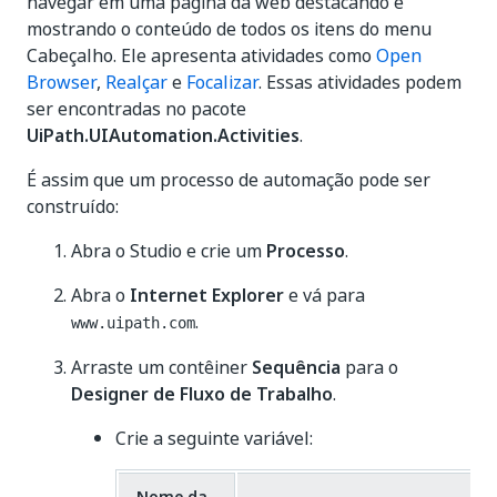
navegar em uma página da web destacando e
mostrando o conteúdo de todos os itens do menu
Cabeçalho. Ele apresenta atividades como
Open
Browser
,
Realçar
e
Focalizar
. Essas atividades podem
ser encontradas no pacote
UiPath.UIAutomation.Activities
.
É assim que um processo de automação pode ser
construído:
Abra o Studio e crie um
Processo
.
Abra o
Internet Explorer
e vá para
.
www.uipath.com
Arraste um contêiner
Sequência
para o
Designer de Fluxo de Trabalho
.
Crie a seguinte variável:
Nome da