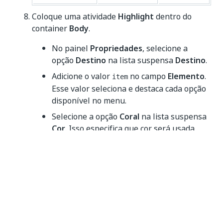
Coloque uma atividade
Highlight
dentro do
container
Body
.
No painel
Propriedades
, selecione a
opção
Destino
na lista suspensa
Destino
.
Adicione o valor
no campo
Elemento
.
item
Esse valor seleciona e destaca cada opção
disponível no menu.
Selecione a opção
Coral
na lista suspensa
Cor
. Isso especifica que cor será usada
para o destaque.
Arraste uma atividade
Hover
para baixo da
atividade
Highlight
.
No painel
Propriedades
, adicione o valor
no campo
Elemento
. Esse valor
item
focaliza todas as opções disponíveis no