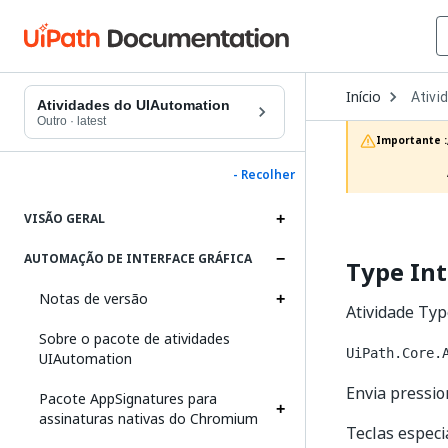
Open
Início
Ativi
Dropd
Atividades do UIAutomation
to
Outro
·
latest
choos
Importante :
produc
- Recolher
VISÃO GERAL
AUTOMAÇÃO DE INTERFACE GRÁFICA
Type In
Notas de versão
Atividade Typ
Sobre o pacote de atividades
UiPath.Core.
UIAutomation
Envia pressio
Pacote AppSignatures para
assinaturas nativas do Chromium
Teclas especi