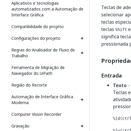
Aplicativos e tecnologias
Teclas de ade
automatizados com a Automação de
selecionar ap
Interface Gráfica
teclas especi
Compatibilidade do projeto
teclas
Shift
significa tec
Configurações do projeto
pressionada p
Regras do Analisador de Fluxo de
Trabalho
Proprieda
Ferramenta de Migração de
Navegador do UiPath
Entrada
Região do Recorte
Texto
- 
Teclas e
Automação de Interface Gráfica
atividad
Moderna
pression
Computer Vision Recorder
%[d(ctr
Gravação
%[u(ctr