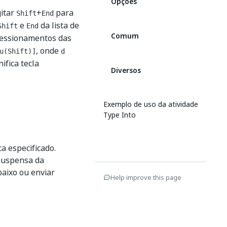
Opções
gitar
+
para
Shift
End
e
da lista de
Shift
End
Comum
pressionamentos das
, onde
u(Shift)]
d
ifica tecla
Diversos
Exemplo de uso da atividade
Type Into
a especificado.
 suspensa da
aixo ou enviar
Help improve this page