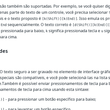
são também são suportadas. Por exemplo, se você quiser di
enas parte do texto de um controle, você precisa selecionar
ais e o texto proposto é
. Isso emula os 
[k(Shift)][k(End)]
e
sequencialmente. O texto correto é
End
[d(Shift)][k(End)][
la pressionada para baixo,
significa pressionada tecla e
sign
k
u
ara cima.
des
O texto seguro a ser gravado no elemento de interface gráfic
speciais são compatíveis, e você pode selecioná-las na lista
e.Também é possível enviar pressionamentos de tecla para b
amentos de tecla para cima usando esta sintaxe:
- para pressionar um botão específico para baixo;
l)]
- para levantar um botão específico.
l)]