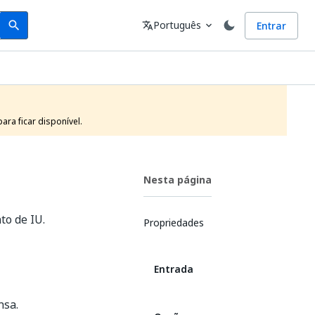
Search
Idioma
Português
Entrar
search
translate
expand_more
ra ficar disponível.
Nesta página
to de IU.
Propriedades
Entrada
nsa.