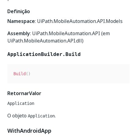
Definição
Namespace
: UiPath.MobileAutomation.API.Models
Assembly
: UiPath.MobileAutomation.API (em
UiPath.MobileAutomation.API.dll)
ApplicationBuilder.Build
Build
(
)
RetornarValor
Application
O objeto
.
Application
WithAndroidApp