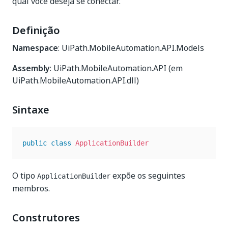
qual você deseja se conectar.
Definição
Namespace
: UiPath.MobileAutomation.API.Models
Assembly
: UiPath.MobileAutomation.API (em
UiPath.MobileAutomation.API.dll)
Sintaxe
public
class
ApplicationBuilder
O tipo
expõe os seguintes
ApplicationBuilder
membros.
Construtores