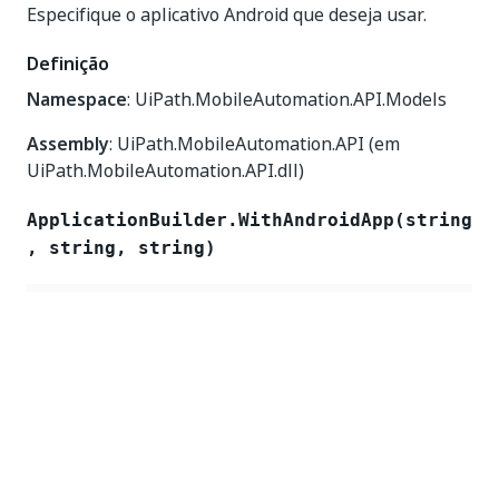
Especifique o aplicativo Android que deseja usar.
Definição
Namespace
: UiPath.MobileAutomation.API.Models
Assembly
: UiPath.MobileAutomation.API (em
UiPath.MobileAutomation.API.dll)
ApplicationBuilder.WithAndroidApp(string
, string, string)
WithAndroidApp
(
	string appUrl
,
	string appPackage 
=
null
,
	string appActivity 
=
null
)
String
: The app location.
appUrl