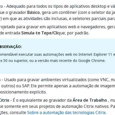
t
o - Adequado para todos os tipos de aplicativos desktop e vá
que o gravador
Básico
, gera um contêiner (com o seletor da j
) em que as atividades são inclusas, e seletores parciais par
rojetado para gravar em aplicativos web e navegadores, gera
de entrada
Simula-te Tepe/Cli
que, por padrão.
BSERVAÇÃO:
omendável executar suas automações web no Internet Explorer 11 e 
ox 50 ou superior, ou a versão mais recente do Google Chrome.
m
- Usado para gravar ambientes virtualizados (como VNC, má
e outros) ou SAP. Ele permite apenas a automação de imagem, 
osicionamento explícito.
itrix
- É o equivalente ao gravador da
Área de Trabalho
, m
Use somente em seus projetos de automação Citrix nativos. P
ções, consulte
Sobre a automação das tecnologias Citrix
.