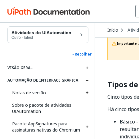
Open
Início
Ativi
Dropd
Atividades do UIAutomation
to
Outro
·
latest
choos
Importante :
produc
- Recolher
VISÃO GERAL
AUTOMAÇÃO DE INTERFACE GRÁFICA
Tipos de
Notas de versão
Cinco tipos d
Sobre o pacote de atividades
Há cinco tipo
UIAutomation
Básico
-
Pacote AppSignatures para
resultan
assinaturas nativas do Chromium
individua