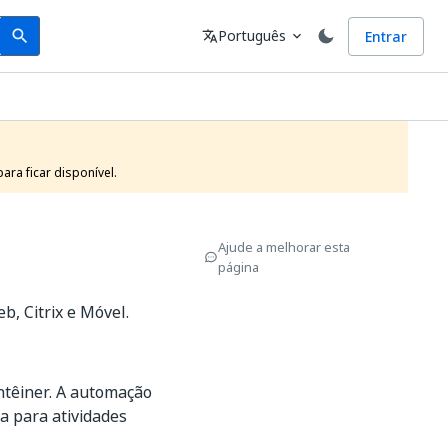
Search
Idioma
Português
Entrar
search
translate
expand_more
ra ficar disponível.
Ajude a melhorar esta
página
b, Citrix e Móvel.
ntêiner. A automação
a para atividades