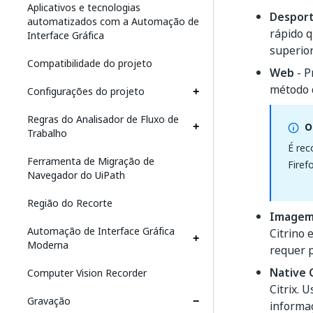
Aplicativos e tecnologias
Despor
automatizados com a Automação de
rápido 
Interface Gráfica
superior
Compatibilidade do projeto
Web
- P
método 
Configurações do projeto
Regras do Analisador de Fluxo de
O
Trabalho
É rec
Ferramenta de Migração de
Firef
Navegador do UiPath
Região do Recorte
Image
Automação de Interface Gráfica
Citrino 
Moderna
requer p
Native C
Computer Vision Recorder
Citrix. 
Gravação
informa