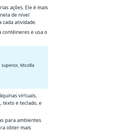
rias ações. Ele é mais
anela de nível
a cada atividade.
 contêineres e usa o
superior, Mozilla
quinas virtuais,
texto e teclado, e
as para ambientes
ara obter mais