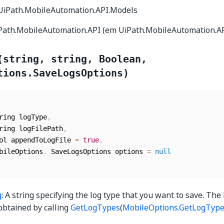
 UiPath.MobileAutomation.API.Models
iPath.MobileAutomation.API (em UiPath.MobileAutomation.API
(string, string, Boolean,
tions.SaveLogsOptions)
tring logType
,
tring logFilePath
,
ool appendToLogFile 
=
true
,
obileOptions
.
 SaveLogsOptions options 
=
null
g
: A string specifying the log type that you want to save. The l
obtained by calling
GetLogTypes
(
MobileOptions.GetLogTyp