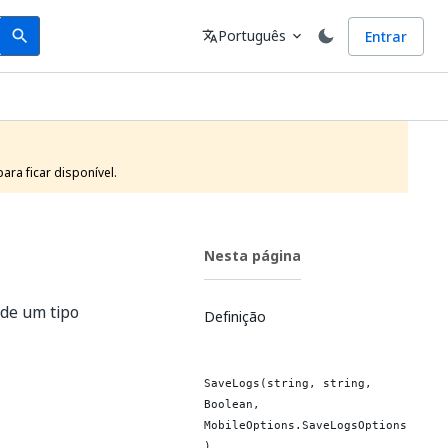
Search
Idioma
Português
Entrar
search
translate
expand_more
ra ficar disponível.
Nesta página
 de um tipo
Definição
SaveLogs(string, string,
Boolean,
MobileOptions.SaveLogsOptions
)