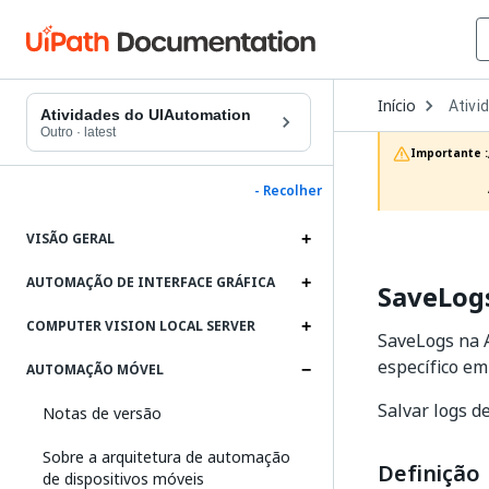
Open
Início
Ativi
Dropd
Atividades do UIAutomation
to
Outro
·
latest
choos
Importante :
produc
- Recolher
VISÃO GERAL
AUTOMAÇÃO DE INTERFACE GRÁFICA
SaveLog
COMPUTER VISION LOCAL SERVER
SaveLogs na A
específico em
AUTOMAÇÃO MÓVEL
Salvar logs d
Notas de versão
Sobre a arquitetura de automação
Definição
de dispositivos móveis