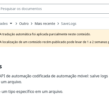
Outro
Mais recente
SaveLogs
dades
own
e
A tradução automática foi aplicada parcialmente neste conteúdo.

t
A localização de um conteúdo recém-publicado pode levar de 1 a 2 semanas pa
s
PI de automação codificada de automação móvel: salve logs
 um arquivo.
e um tipo específico em um arquivo.