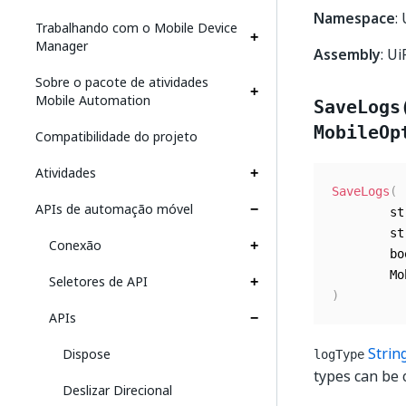
Namespace
:
Trabalhando com o Mobile Device
Manager
Assembly
: U
Sobre o pacote de atividades
Mobile Automation
SaveLogs
MobileOp
Compatibilidade do projeto
Atividades
SaveLogs
(
APIs de automação móvel
	    s
	    s
Conexão
	    b
	    M
Seletores de API
)
APIs
Strin
Dispose
logType
types can be 
Deslizar Direcional