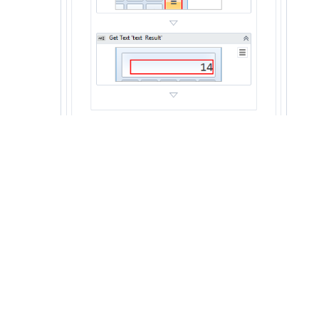
Adicione uma atividade
Message Box
abaixo do
contêiner
Native Citrix
.
No campo
Text
da atividade
Message Box
,