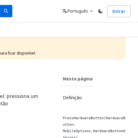
Search
Idioma
Português
Entrar
search
translate
expand_more
ra ficar disponível.
Nesta página
el: pressiona um
Definição
otão
PressHardwareButton(HardwareB
utton,
MobileOptions.HardwareButtonO
ptions)