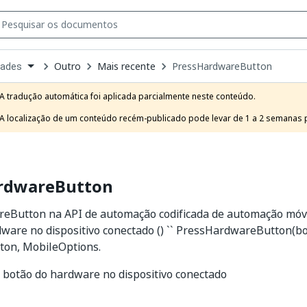
Outro
Mais recente
PressHardwareButton
dades
own
e
A tradução automática foi aplicada parcialmente neste conteúdo.

t
A localização de um conteúdo recém-publicado pode levar de 1 a 2 semanas pa
rdwareButton
eButton na API de automação codificada de automação móv
ware no dispositivo conectado () `` PressHardwareButton(b
on, MobileOptions.
 botão do hardware no dispositivo conectado