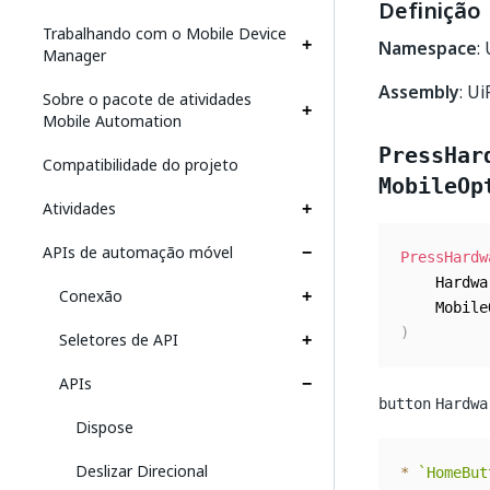
Definição
Trabalhando com o Mobile Device
Namespace
:
Manager
Assembly
: U
Sobre o pacote de atividades
Mobile Automation
PressHar
Compatibilidade do projeto
MobileOp
Atividades
APIs de automação móvel
PressHardw
	Hardw
Conexão
	Mobil
)
Seletores de API
APIs
button
Hardwa
Dispose
Deslizar Direcional
*
`
HomeBut