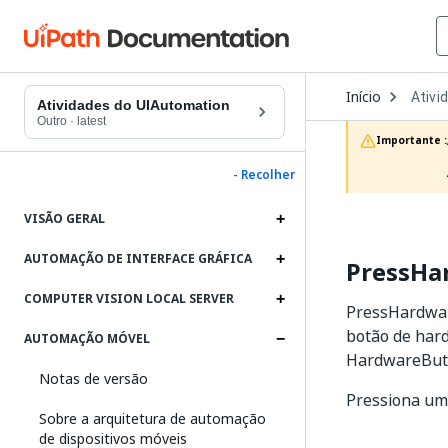
Open
Início
Ativi
Dropd
Atividades do UIAutomation
to
Outro
·
latest
choos
Importante :
produc
- Recolher
VISÃO GERAL
AUTOMAÇÃO DE INTERFACE GRÁFICA
PressHa
COMPUTER VISION LOCAL SERVER
PressHardwar
botão de hard
AUTOMAÇÃO MÓVEL
HardwareButt
Notas de versão
Pressiona um
Sobre a arquitetura de automação
de dispositivos móveis