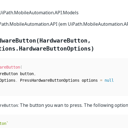
 UiPath.MobileAutomation.API.Models
iPath.MobileAutomation.API (em UiPath.MobileAutomation.API
dwareButton(HardwareButton,
tions.HardwareButtonOptions)
areButton
(
areButton button
,
eOptions
.
 PressHardwareButtonOptions options 
=
null
: The button you wan to press. The following option
reButton
ton
`