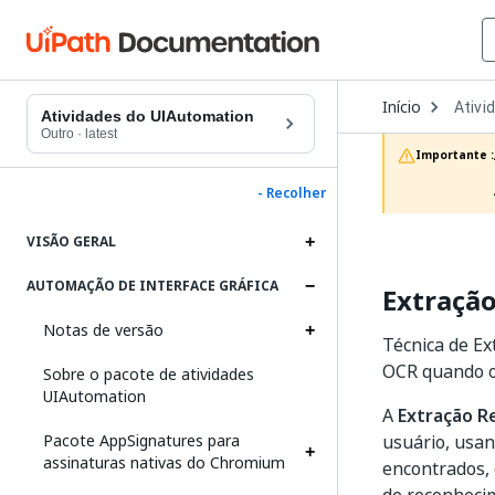
Open
Início
Ativi
Dropd
Atividades do UIAutomation
to
Outro
·
latest
choos
Importante :
produc
- Recolher
VISÃO GERAL
AUTOMAÇÃO DE INTERFACE GRÁFICA
Extração
Notas de versão
Técnica de Ex
OCR quando os
Sobre o pacote de atividades
UIAutomation
A
Extração Re
Pacote AppSignatures para
usuário, usan
assinaturas nativas do Chromium
encontrados, 