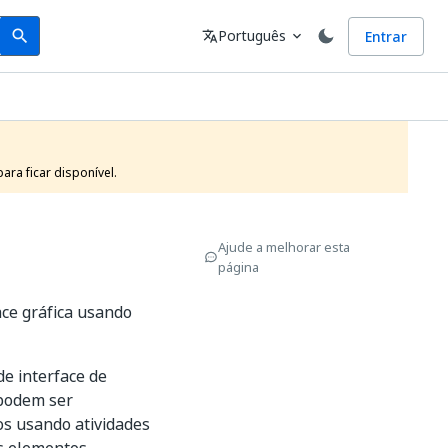
Search
Idioma
Português
Entrar
search
translate
expand_more
ra ficar disponível.
Ajude a melhorar esta
página
ace gráfica usando
e interface de
 podem ser
dos usando atividades