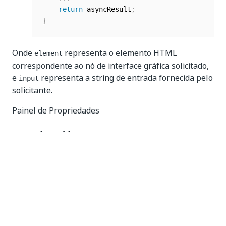
return
 asyncResult
;
}
Onde
representa o elemento HTML
element
correspondente ao nó de interface gráfica solicitado,
e
representa a string de entrada fornecida pelo
input
solicitante.
Painel de Propriedades
Entrada/Saída
Saída do script
- O resultado da string
retornado do código JavaScript.
Parâmetro de entrada
- Dados de entrada para
o código JavaScript.
Elemento de entrada
- O elemento de interface