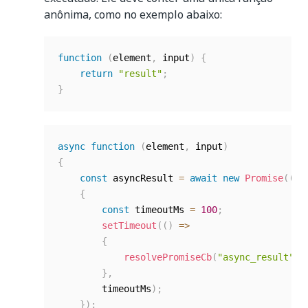
anônima, como no exemplo abaixo:
function
(
element
,
 input
)
{
return
"result"
;
}
async
function
(
element
,
 input
)
{
const
 asyncResult 
=
await
new
Promise
(
(
re
{
const
 timeoutMs 
=
100
;
setTimeout
(
(
)
=>
{
resolvePromiseCb
(
"async_result"
)
;
}
,
        timeoutMs
)
;
}
)
;