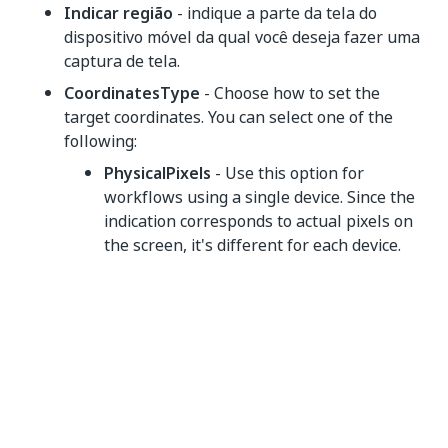
Indicar região
- indique a parte da tela do
dispositivo móvel da qual você deseja fazer uma
captura de tela.
CoordinatesType
- Choose how to set the
target coordinates. You can select one of the
following:
PhysicalPixels
- Use this option for
workflows using a single device. Since the
indication corresponds to actual pixels on
the screen, it's different for each device.
DeviceIndependentPixels
- Use this
option to run workflows on devices with
similar density screens. Device-
independent pixels means that you are
indicating a target based on the pixel
density of the selected screen area.
EndPointX
- Set a screenshot ending point for