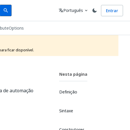
Search
Idioma
Português
Entrar
search
translate
expand_more
ibuteOptions
ra ficar disponível.
Nesta página
da de automação
Definição
Sintaxe
Construtores