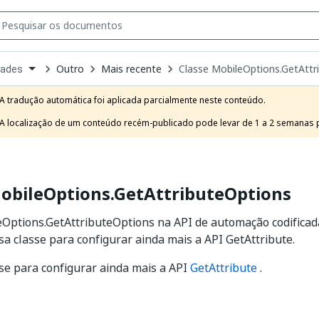
Outro
Mais recente
Classe MobileOptions.GetAttr
dades
own
e
A tradução automática foi aplicada parcialmente neste conteúdo.

t
A localização de um conteúdo recém-publicado pode levar de 1 a 2 semanas pa
MobileOptions.GetAttributeOptions
eOptions.GetAttributeOptions na API de automação codifica
sa classe para configurar ainda mais a API GetAttribute.
se para configurar ainda mais a API
GetAttribute
.