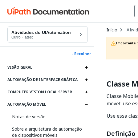
Open
Início
Ativi
Dropd
Atividades do UIAutomation
to
Outro
·
latest
choos
Importante :
produc
- Recolher
VISÃO GERAL
AUTOMAÇÃO DE INTERFACE GRÁFICA
Classe 
COMPUTER VISION LOCAL SERVER
Classe Mobil
móvel: use es
AUTOMAÇÃO MÓVEL
Use essa clas
Notas de versão
Sobre a arquitetura de automação
Definição
de dispositivos móveis