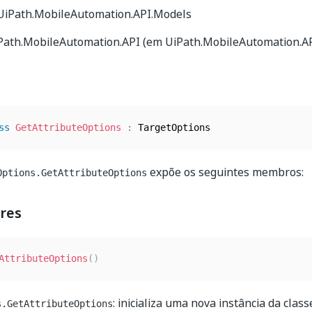
 UiPath.MobileAutomation.API.Models
iPath.MobileAutomation.API (em UiPath.MobileAutomation.API
ss
GetAttributeOptions
:
expõe os seguintes membros:
Options.GetAttributeOptions
res
AttributeOptions
(
)
: inicializa uma nova instância da class
s.GetAttributeOptions