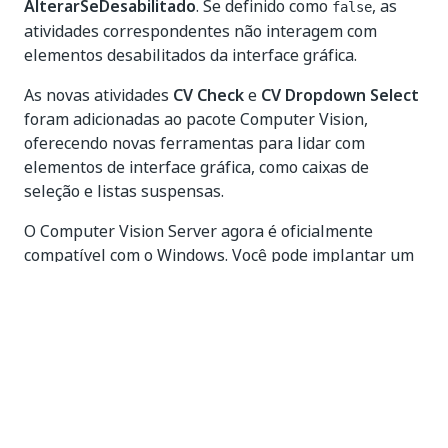
AlterarSeDesabilitado
. Se definido como
, as
false
atividades correspondentes não interagem com
elementos desabilitados da interface gráfica.
As novas atividades
CV Check
e
CV Dropdown Select
foram adicionadas ao pacote Computer Vision,
oferecendo novas ferramentas para lidar com
elementos de interface gráfica, como caixas de
seleção e listas suspensas.
O Computer Vision Server agora é oficialmente
compatível com o Windows. Você pode implantar um
servidor local do Computer Vision em qualquer
máquina Windows local.
As regras do analisador de fluxo de trabalho da
automação da interface do usuário receberam uma
adição, com uma nova regra que permite permitir ou
negar que URLs ou aplicativos especificados sejam
usados em suas automações.