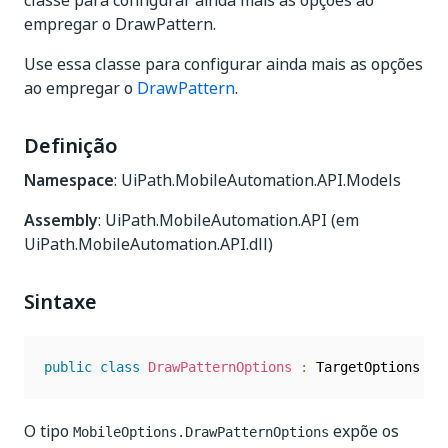
classe para configurar ainda mais as opções ao
empregar o DrawPattern.
Use essa classe para configurar ainda mais as opções
ao empregar o
DrawPattern
.
Definição
Namespace
: UiPath.MobileAutomation.API.Models
Assembly
: UiPath.MobileAutomation.API (em
UiPath.MobileAutomation.API.dll)
Sintaxe
public
class
DrawPatternOptions
:
O tipo
expõe os
MobileOptions.DrawPatternOptions