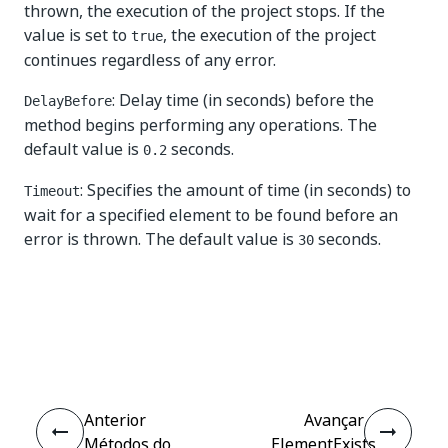
thrown, the execution of the project stops. If the
value is set to
, the execution of the project
true
continues regardless of any error.
: Delay time (in seconds) before the
DelayBefore
method begins performing any operations. The
default value is
seconds.
0.2
: Specifies the amount of time (in seconds) to
Timeout
wait for a specified element to be found before an
error is thrown. The default value is
seconds.
30
Sim
Não
thumb_up
thumb_down
Anterior
Avançar
Métodos do
ElementExists