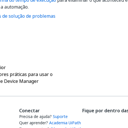
linha do tempo de execução
para examinar o que aconteceu e
 a automação.
s de solução de problemas
Sim
Não
thumb_up
thumb_down
ior
res práticas para usar o
le Device Manager
Conectar
Fique por dentro da
Precisa de ajuda?
Suporte
Quer aprender?
Academia UiPath