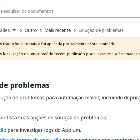
Outro
Mais recente
Solução de problemas
dades
own
e
A tradução automática foi aplicada parcialmente neste conteúdo.

t
A localização de um conteúdo recém-publicado pode levar de 1 a 2 semanas pa
 de problemas
lução de problemas para automação móvel, incluindo depura
uir lista suas opções de solução de problemas:
ção
para investigar logs do Appium.