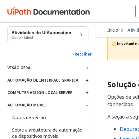
Open
Início
Ativi
Dropd
Atividades do UIAutomation
to
Outro
·
latest
choos
Importante :
produc
- Recolher
VISÃO GERAL
AUTOMAÇÃO DE INTERFACE GRÁFICA
Solução
COMPUTER VISION LOCAL SERVER
Opções de so
conhecidos.
AUTOMAÇÃO MÓVEL
A seção a seg
Notas de versão
Depura
Sobre a arquitetura de automação
de dispositivos móveis