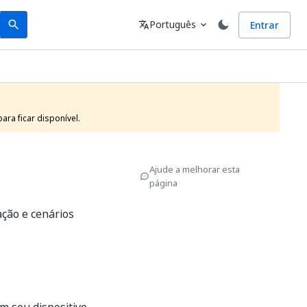
Search
Idioma
Português
Entrar
search
translate
expand_more
ra ficar disponível.
Ajude a melhorar esta
página
ção e cenários