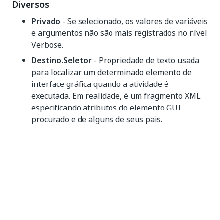
Diversos
Privado
- Se selecionado, os valores de variáveis
e argumentos não são mais registrados no nível
Verbose.
Destino.Seletor
- Propriedade de texto usada
para localizar um determinado elemento de
interface gráfica quando a atividade é
executada. Em realidade, é um fragmento XML
especificando atributos do elemento GUI
procurado e de alguns de seus pais.
Destino.TempoLimiteEmMs
- Especifica o
período (em milissegundos) que se deve
aguardar para a execução da atividade antes de
gerar o erro
. O valor
SelectorNotFoundException
padrão é de 30.000 milissegundos (30
segundos).
Target.WaitForReady
- Antes de executar as