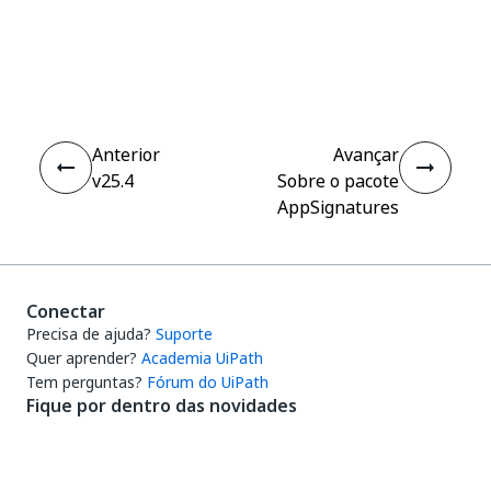
Sim
Não
thumb_up
thumb_down
Anterior
Avançar
v25.4
Sobre o pacote
AppSignatures
Conectar
Precisa de ajuda?
Suporte
Quer aprender?
Academia UiPath
Tem perguntas?
Fórum do UiPath
Fique por dentro das novidades