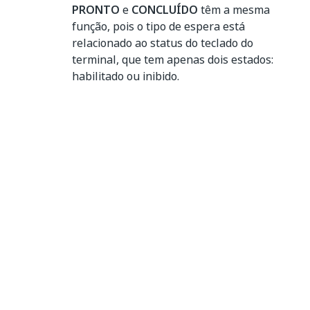
PRONTO
e
CONCLUÍDO
têm a mesma
função, pois o tipo de espera está
relacionado ao status do teclado do
terminal, que tem apenas dois estados:
habilitado ou inibido.
Sim
Não
thumb_up
thumb_down
Anterior
Avançar
Enviar Tecla de
Send Keys
Controle
Secure
Conectar