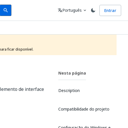
Search
Idioma
Português
Entrar
search
translate
expand_more
ra ficar disponível.
Nesta página
lemento de interface
Description
Compatibilidade do projeto
Configuração do Windows e