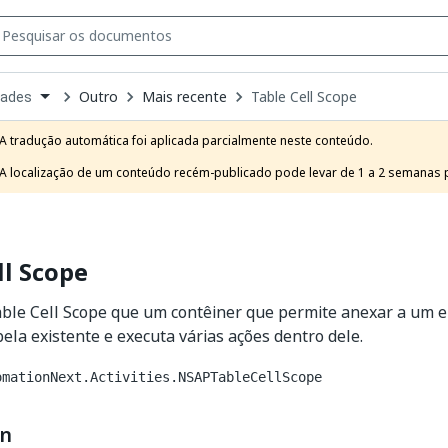
Outro
Mais recente
Table Cell Scope
dades
own
e
A tradução automática foi aplicada parcialmente neste conteúdo.

t
A localização de um conteúdo recém-publicado pode levar de 1 a 2 semanas pa
ll Scope
able Cell Scope que um contêiner que permite anexar a um e
bela existente e executa várias ações dentro dele.
omationNext.Activities.NSAPTableCellScope
on