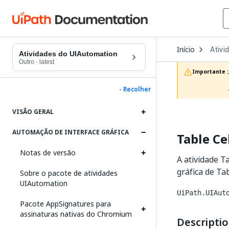
Open
Início
Ativi
Dropd
Atividades do UIAutomation
to
Outro
·
latest
choos
Importante :
produc
- Recolher
VISÃO GERAL
AUTOMAÇÃO DE INTERFACE GRÁFICA
Table Ce
Notas de versão
A atividade T
gráfica de Ta
Sobre o pacote de atividades
UIAutomation
UiPath.UIAut
Pacote AppSignatures para
assinaturas nativas do Chromium
Descripti