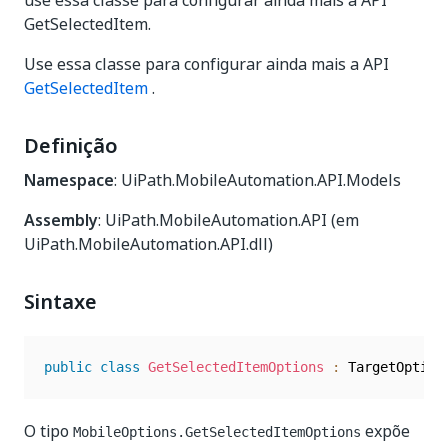
use essa classe para configurar ainda mais a API
GetSelectedItem.
Use essa classe para configurar ainda mais a API
GetSelectedItem
.
Definição
Namespace
: UiPath.MobileAutomation.API.Models
Assembly
: UiPath.MobileAutomation.API (em
UiPath.MobileAutomation.API.dll)
Sintaxe
public
class
GetSelectedItemOptions
:
O tipo
expõe
MobileOptions.GetSelectedItemOptions