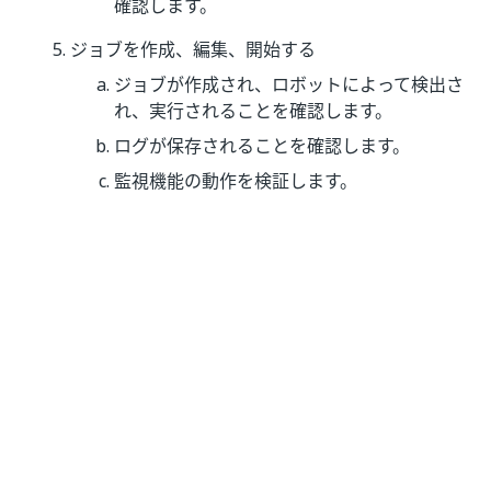
確認します。
ジョブを作成、編集、開始する
ジョブが作成され、ロボットによって検出さ
れ、実行されることを確認します。
ログが保存されることを確認します。
監視機能の動作を検証します。
いい
はい
thumb_up
thumb_down
え
前へ
次へ
クライアント コ
Orchestrator の
ンポーネントを
組織モデリング
自動更新する