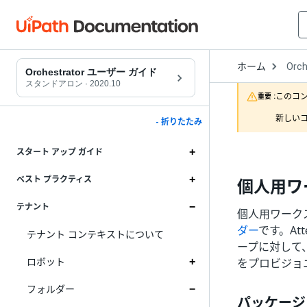
Open
ホーム
Orch
Drop
Orchestrator ユーザー ガイド
to
スタンドアロン
·
2020.10
choo
このコ
重要 :
produ
新しいコ
- 折りたたみ
スタート アップ ガイド
ベスト プラクティス
個人用ワ
テナント
個人用ワークス
ダー
です。At
テナント コンテキストについて
ープに対して、
ロボット
をプロビジョ
フォルダー
パッケージ