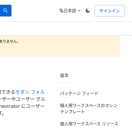
Search
言語
日本語
サインイン
search
translate
expand_more
りません。

目次
用できる
モダン フォル
パッケージ フィード
ユーザーやユーザー グル
個人用ワークスペースのマシン
trator にユーザー
テンプレート
す。
個人用ワークスペース リソース