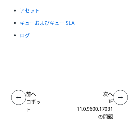
アセット
キューおよびキュー SLA
ログ
いい
はい
thumb_up
thumb_down
え
前へ
次へ
IE
ロボッ
11.0.9600.17031
ト
の問題