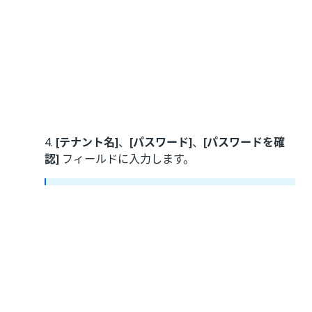
4.
[テナント名]
、
[パスワード]
、
[パスワードを確
認]
フィールドに入力します。
注:
ユーザー名 (
admin
) を変更することはできませ
ん。
(
任意
)
[名]
、
[姓]
、
[メール アドレス]
フィールドに
入力します。
[プロビジョニング]
をクリックします。テナント