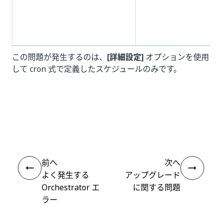
この問題が発生するのは、
[詳細設定]
オプションを使用
して cron 式で定義したスケジュールのみです。
いい
はい
thumb_up
thumb_down
え
前へ
次へ
よく発生する
アップグレード
Orchestrator エ
に関する問題
ラー