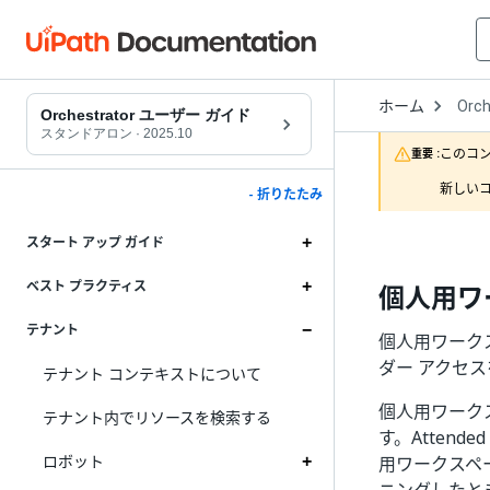
Open
ホーム
Orch
Drop
Orchestrator ユーザー ガイド
to
スタンドアロン
·
2025.10
choo
このコ
重要 :
produ
新しいコ
- 折りたたみ
スタート アップ ガイド
ベスト プラクティス
個人用ワ
テナント
個人用ワークス
ダー アクセ
テナント コンテキストについて
個人用ワークス
テナント内でリソースを検索する
す。Atten
ロボット
用ワークスペー