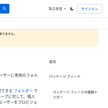
Search
言語
日本語
サインイン
search
translate
expand_more
りません。

目次
のユーザーに専用のフォル
パッケージ フィード
用できる
フォルダー
で
パッケージ フィードの接続ト
グループに対して、個人
リガー
 にユーザーをプロビジョ