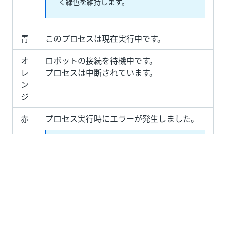
く緑色を維持します。
青
このプロセスは現在実行中です。
オ
ロボットの接続を待機中です。
レ
プロセスは中断されています。
ン
ジ
赤
プロセス実行時にエラーが発生しました。
メモ
:
すべて
の関連プロセスの実行が失敗する
と、ブロックは赤色のままとなります。ジ
ョブが少なくとも 1 回正常に実行される
と、ブロックは緑に変わります。
灰
このプロセスは実行されませんでした。