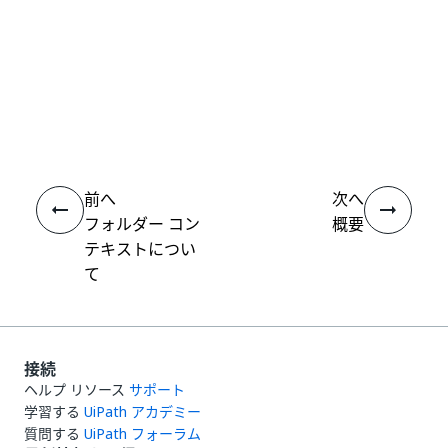
いい
はい
thumb_up
thumb_down
え
前へ
次へ
フォルダー コン
概要
テキストについ
て
接続
ヘルプ リソース
サポート
学習する
UiPath アカデミー
質問する
UiPath フォーラム