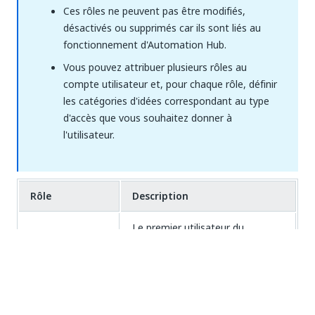
Ces rôles ne peuvent pas être modifiés,
désactivés ou supprimés car ils sont liés au
fonctionnement d'Automation Hub.
Vous pouvez attribuer plusieurs rôles au
compte utilisateur et, pour chaque rôle, définir
les catégories d'idées correspondant au type
d'accès que vous souhaitez donner à
l'utilisateur.
Rôle
Description
Le premier utilisateur du
locataire reçoit
Propriétaire du
automatiquement le rôle de
compte
propriétaire du compte, ce qui lui
permet de modifier la page
Paramètres du locataire.