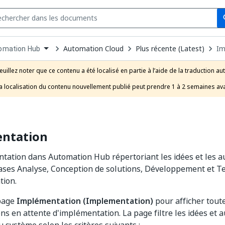
Se
s
n
Automation Cloud
Plus récente (Latest)
Im
omation Hub
pdown
se
euillez noter que ce contenu a été localisé en partie à l’aide de la traduction au
uct
a localisation du contenu nouvellement publié peut prendre 1 à 2 semaines ava
ntation
ation dans Automation Hub répertoriant les idées et les a
ases Analyse, Conception de solutions, Développement et Te
tion.
 page
Implémentation (Implementation)
pour afficher toute
ns en attente d'implémentation. La page filtre les idées et 