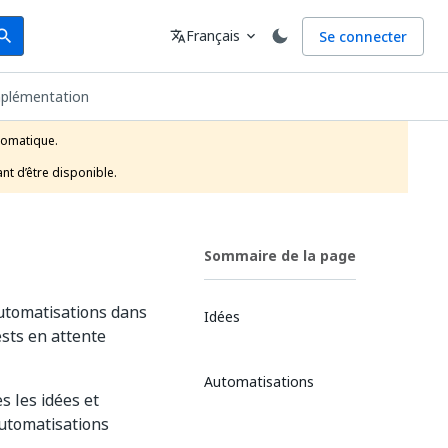
arch
Langue
Français
Se connecter
earch
translate
expand_more
plémentation
tomatique.

nt d’être disponible.
Sommaire de la page
utomatisations dans
Idées
sts en attente
Automatisations
s les idées et
automatisations