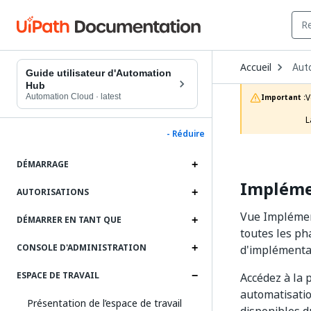
Ope
Accueil
Aut
Dro
Guide utilisateur d'Automation
to
Hub
choo
Automation Cloud
·
latest
V
Important :
prod
L
- Réduire
DÉMARRAGE
Impléme
AUTORISATIONS
Vue Implément
DÉMARRER EN TANT QUE
toutes les ph
CONSOLE D'ADMINISTRATION
d'implémenta
ESPACE DE TRAVAIL
Accédez à la
automatisatio
Présentation de l’espace de travail