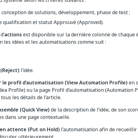
u système selon les critères suivants :
 conception de solutions, développement, phase de test ;
 qualification et statut Approuvé (Approved).
d’
actions
est disponible sur la dernière colonne de chaque é
on les idées et les automatisations comme suit :
 (Reject)
l’idée.
r le profil d’automatisation (View Automation Profile)
en o
Idea Profile) ou la page Profil d’automatisation (Automation P
tous les détails de l’article.
nsemble (Quick View)
de la description de l’idée, de son sco
es dans une page contextuelle.
en attente (Put on Hold)
l’automatisation afin de recueillir
discuter ultérieurement.