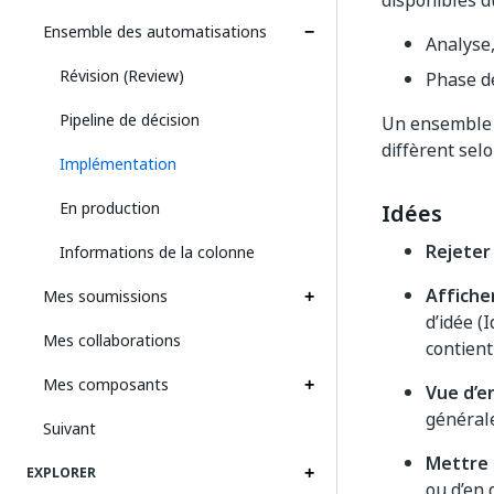
disponibles d
Ensemble des automatisations
Analyse,
Révision (Review)
Phase de
Pipeline de décision
Un ensemble 
diffèrent sel
Implémentation
En production
Idées
Rejeter
Informations de la colonne
Affiche
Mes soumissions
d’idée (
Mes collaborations
contient 
Mes composants
Vue d’e
général
Suivant
Mettre 
EXPLORER
ou d’en 