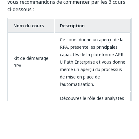
vous recommandons de commencer par les 3 cours
ci-dessous :
Nom du cours
Description
Ce cours donne un aperçu de la
RPA, présente les principales
capacités de la plateforme APR
Kit de démarrage
UiPath Enterprise et vous donne
RPA
même un aperçu du processus
de mise en place de
l'automatisation.
Découvrez le rôle des analystes
métier dans l'implémentation
de la RPA et apprenez à mener
une évaluation d'opportunité en
Fondation des
déterminant la complexité des
analystes métier
processus ainsi que les facteurs