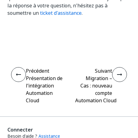
la réponse à votre question, n'hésitez pas à
soumettre un
ticket d'assistance
.
Oui
Non
thumb_up
thumb_down
Précédent
Suivant
Présentation de
Migration –
l’intégration
Cas : nouveau
Automation
compte
Cloud
Automation Cloud
Connecter
Besoin d'aide ?
Assistance