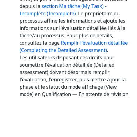
depuis la
section Ma tâche (My Task) -
Incomplète (Incomplete)
. Le propriétaire du
processus affine les informations et ajoute les
informations sur l'évaluation détaillée liés à la
tâche/au processus. Pour plus de détails,
consultez la page
Remplir l'évaluation détaillée
(Completing the Detailed Assessment)
.
Les utilisateurs disposant des droits pour
soumettre l'évaluation détaillée (Detailed
assessment) doivent désormais remplir
l'évaluation, l'enregistrer, puis mettre à jour la
phase et le statut du mode affichage (View
mode) en Qualification — En attente de révision
(Qualification—Awaiting Review).
Le gestionnaire de programme examine l'idée et
décide si elle passera à la phase
d'
implémentation
.
Accédez à la liste de toutes les idées de la phase