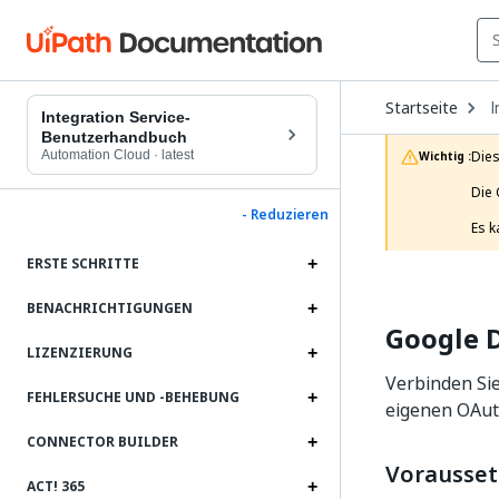
O
Startseite
I
D
Integration Service-
t
Benutzerhandbuch
c
Automation Cloud
·
latest
Dies
Wichtig :
p
Die 
- Reduzieren
Es k
ERSTE SCHRITTE
BENACHRICHTIGUNGEN
Google D
LIZENZIERUNG
Verbinden Sie
FEHLERSUCHE UND ‑BEHEBUNG
eigenen OAut
CONNECTOR BUILDER
Vorausse
ACT! 365