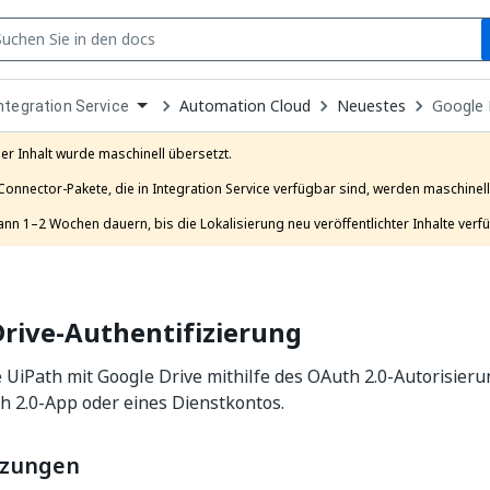
S
pen
Automation Cloud
Neuestes
Google 
ntegration Service
ropdown
o
hoose
er Inhalt wurde maschinell übersetzt.

roduct
Connector-Pakete, die in Integration Service verfügbar sind, werden maschinell 
ann 1–2 Wochen dauern, bis die Lokalisierung neu veröffentlichter Inhalte verfü
rive-Authentifizierung
 UiPath mit Google Drive mithilfe des OAuth 2.0-Autorisieru
h 2.0-App oder eines Dienstkontos.
tzungen