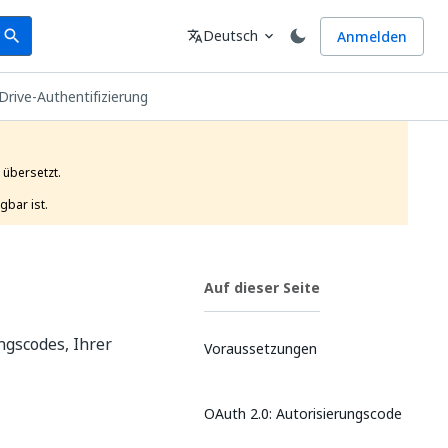
earch
Sprache
Deutsch
Anmelden
search
translate
expand_more
Drive-Authentifizierung
übersetzt.

gbar ist. 
Auf dieser Seite
ngscodes, Ihrer
Voraussetzungen
OAuth 2.0: Autorisierungscode