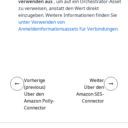
verwenden aus
, um auf ein Orchestrator-Asset
zu verweisen, anstatt den Wert direkt
einzugeben. Weitere Informationen finden Sie
unter Verwenden von
Anmeldeinformationsassets für Verbindungen
.
Ja
Nein
thumb_up
thumb_down
Vorherige
Weiter
(previous)
Über den
Über den
Amazon SES-
Amazon Polly-
Connector
Connector