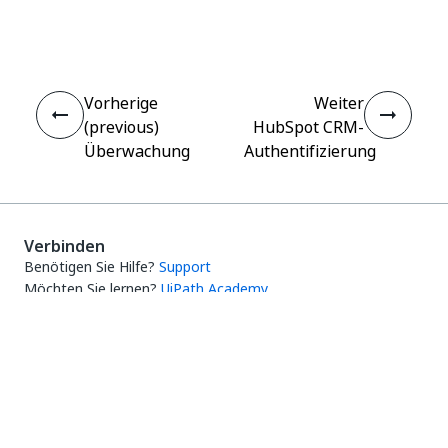
Ja
Nein
thumb_up
thumb_down
Vorherige
Weiter
(previous)
HubSpot CRM-
Überwachung
Authentifizierung
Verbinden
Benötigen Sie Hilfe?
Support
Möchten Sie lernen?
UiPath Academy
Haben Sie Fragen?
UiPath-Forum
Auf dem neuesten Stand bleiben