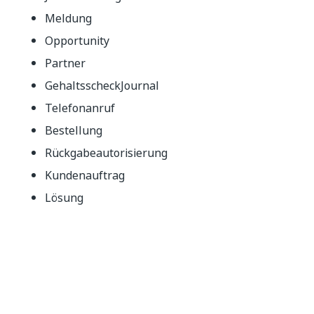
Meldung
Opportunity
Partner
GehaltsscheckJournal
Telefonanruf
Bestellung
Rückgabeautorisierung
Kundenauftrag
Lösung
Statistischer Tagebucheintrag
Supportfall
Aufgabe
Zeitrechnung
Auftrag übertragen