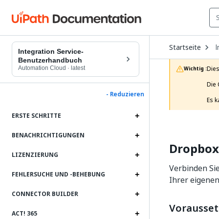
O
Startseite
I
D
Integration Service-
t
Benutzerhandbuch
c
Automation Cloud
·
latest
Dies
Wichtig :
p
Die 
- Reduzieren
Es k
ERSTE SCHRITTE
BENACHRICHTIGUNGEN
Dropbox
LIZENZIERUNG
Verbinden Sie
FEHLERSUCHE UND ‑BEHEBUNG
Ihrer eigenen
CONNECTOR BUILDER
Vorausse
ACT! 365