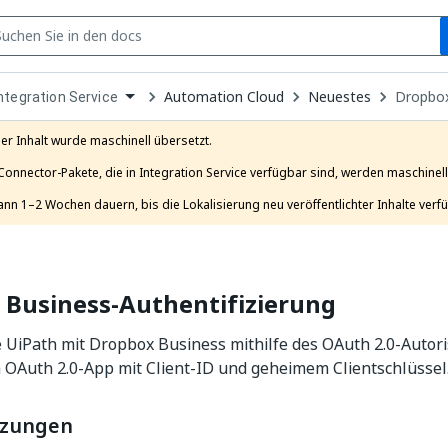
S
pen
Automation Cloud
Neuestes
Dropbox
ntegration Service
ropdown
o
hoose
er Inhalt wurde maschinell übersetzt.

roduct
Connector-Pakete, die in Integration Service verfügbar sind, werden maschinell 
ann 1–2 Wochen dauern, bis die Lokalisierung neu veröffentlichter Inhalte verfü
 Business-Authentifizierung
 UiPath mit Dropbox Business mithilfe des OAuth 2.0-Autor
 OAuth 2.0-App mit Client-ID und geheimem Clientschlüssel
tzungen