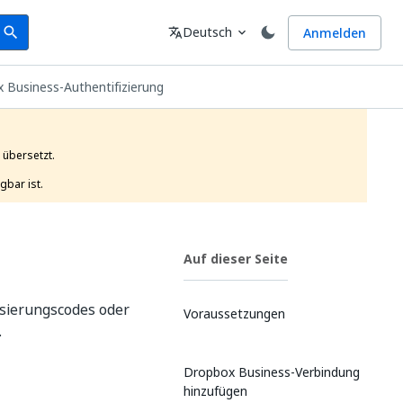
earch
Sprache
Deutsch
Anmelden
search
translate
expand_more
 Business-Authentifizierung
übersetzt.

gbar ist. 
Auf dieser Seite
isierungscodes oder
Voraussetzungen
.
Dropbox Business-Verbindung
hinzufügen