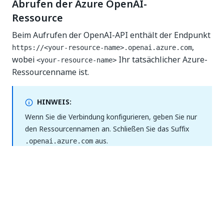
Abrufen der Azure OpenAI-
Ressource
Beim Aufrufen der OpenAI-API enthält der Endpunkt
,
https://<your-resource-name>.openai.azure.com
wobei
Ihr tatsächlicher Azure-
<your-resource-name>
Ressourcenname ist.
HINWEIS:
Wenn Sie die Verbindung konfigurieren, geben Sie nur
den Ressourcennamen an. Schließen Sie das Suffix
aus.
.openai.azure.com
Sie können den Ressourcennamen nur von Azure
abrufen. Wenn Sie Ihren eigenen OpenAI-Dienst
bereitgestellt haben, stellt der Name des
Instanznamens (während der Bereitstellungsphase)