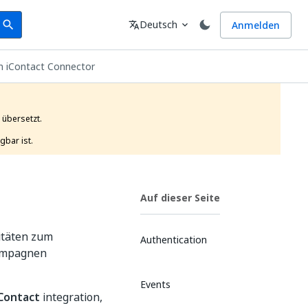
earch
Sprache
Deutsch
Anmelden
search
translate
expand_more
n iContact Connector
übersetzt.

gbar ist. 
Auf dieser Seite
vitäten zum
Authentication
Kampagnen
Events
iContact
integration,