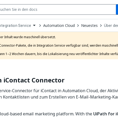
S
pen
Automation Cloud
Neuestes
Über de
ntegration Service
ropdown
o
hoose
er Inhalt wurde maschinell übersetzt.

roduct
Connector-Pakete, die in Integration Service verfügbar sind, werden maschinell 
ann 1–2 Wochen dauern, bis die Lokalisierung neu veröffentlichter Inhalte verfü
n iContact Connector
ervice-Connector für iContact in Automation Cloud, der Akti
n Kontaktlisten und zum Erstellen von E-Mail-Marketing-
 cloud-based email marketing platform. With the
UiPath for 