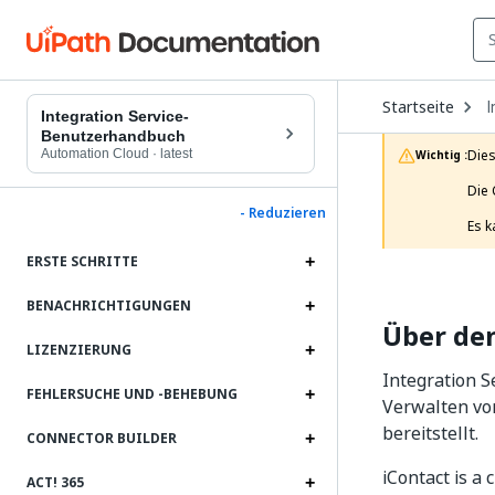
O
Startseite
I
D
Integration Service-
t
Benutzerhandbuch
c
Automation Cloud
·
latest
Dies
Wichtig :
p
Die 
- Reduzieren
Es k
ERSTE SCHRITTE
BENACHRICHTIGUNGEN
Über de
LIZENZIERUNG
Integration S
FEHLERSUCHE UND ‑BEHEBUNG
Verwalten vo
bereitstellt.
CONNECTOR BUILDER
iContact is a
ACT! 365