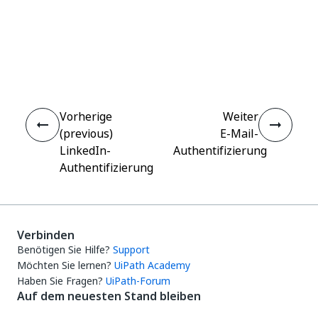
Ja
Nein
thumb_up
thumb_down
Vorherige
Weiter
(previous)
E-Mail-
LinkedIn-
Authentifizierung
Authentifizierung
Verbinden
Benötigen Sie Hilfe?
Support
Möchten Sie lernen?
UiPath Academy
Haben Sie Fragen?
UiPath-Forum
Auf dem neuesten Stand bleiben