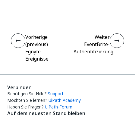
Ja
Nein
thumb_up
thumb_down
Vorherige
Weiter
(previous)
EventBrite-
Egnyte
Authentifizierung
Ereignisse
Verbinden
Benötigen Sie Hilfe?
Support
Möchten Sie lernen?
UiPath Academy
Haben Sie Fragen?
UiPath-Forum
Auf dem neuesten Stand bleiben