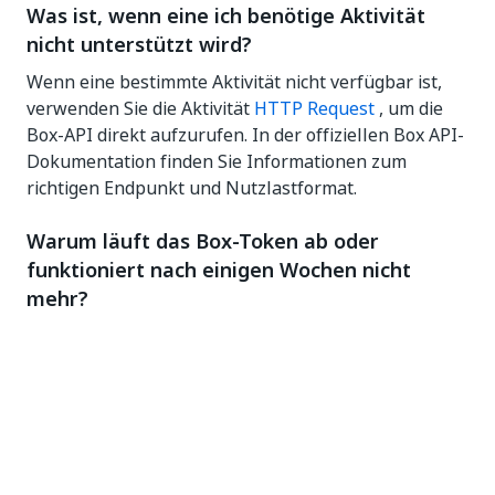
Was ist, wenn eine ich benötige Aktivität
nicht unterstützt wird?
Wenn eine bestimmte Aktivität nicht verfügbar ist,
verwenden Sie die Aktivität
HTTP Request
, um die
Box-API direkt aufzurufen. In der offiziellen Box API-
Dokumentation finden Sie Informationen zum
richtigen Endpunkt und Nutzlastformat.
Warum läuft das Box-Token ab oder
funktioniert nach einigen Wochen nicht
mehr?
Wenn ein Workflow alle
60 Tage
aktiv (nicht im
Leerlauf) bleibt, wird das Aktualisierungstoken
automatisch erneuert und es ist keine erneute
Authentifizierung erforderlich. Die Authentifizierung
ist nur erforderlich, wenn der Workflow für
mindestens 60 Tage inaktiv bleibt oder wenn der