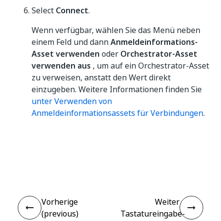
Select
Connect
.
Wenn verfügbar, wählen Sie das Menü neben
einem Feld und dann
Anmeldeinformations-
Asset verwenden
oder
Orchestrator-Asset
verwenden aus
, um auf ein Orchestrator-Asset
zu verweisen, anstatt den Wert direkt
einzugeben. Weitere Informationen finden Sie
unter Verwenden von
Anmeldeinformationsassets für Verbindungen
.
Ja
Nein
thumb_up
thumb_down
Vorherige
Weiter
(previous)
Tastatureingabe-