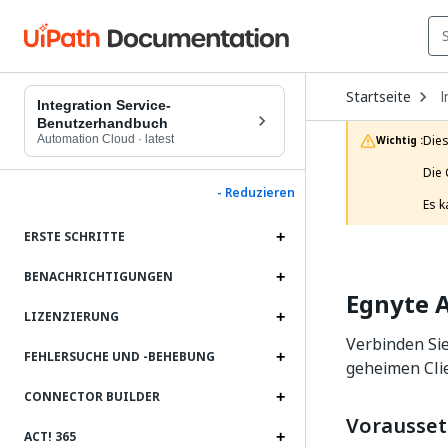
O
Startseite
I
D
Integration Service-
t
Benutzerhandbuch
c
Automation Cloud
·
latest
Dies
Wichtig :
p
Die 
- Reduzieren
Es k
ERSTE SCHRITTE
BENACHRICHTIGUNGEN
Egnyte A
LIZENZIERUNG
Verbinden Sie
FEHLERSUCHE UND ‑BEHEBUNG
geheimen Cli
CONNECTOR BUILDER
Vorausse
ACT! 365