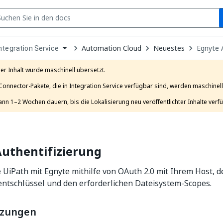
S
pen
Automation Cloud
Neuestes
Egnyte 
ntegration Service
ropdown
o
hoose
er Inhalt wurde maschinell übersetzt.

roduct
Connector-Pakete, die in Integration Service verfügbar sind, werden maschinell 
ann 1–2 Wochen dauern, bis die Lokalisierung neu veröffentlichter Inhalte verfü
uthentifizierung
 UiPath mit Egnyte mithilfe von OAuth 2.0 mit Ihrem Host, d
entschlüssel und den erforderlichen Dateisystem-Scopes.
tzungen