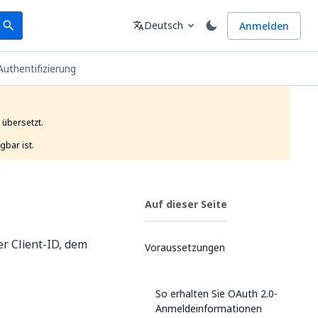
earch
Sprache
Deutsch
Anmelden
search
translate
expand_more
Authentifizierung
übersetzt.

gbar ist. 
Auf dieser Seite
er Client-ID, dem
Voraussetzungen
So erhalten Sie OAuth 2.0-
Anmeldeinformationen