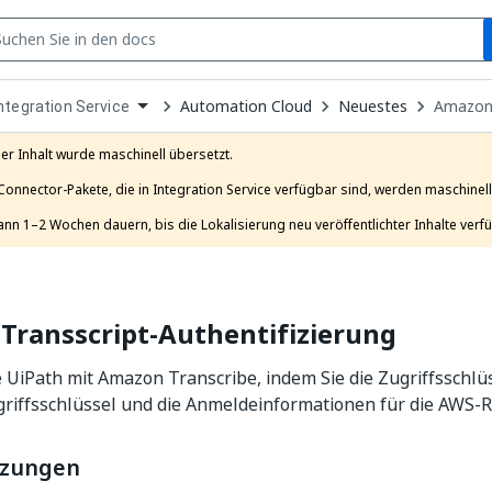
S
pen
Automation Cloud
Neuestes
Amazon 
ntegration Service
ropdown
o
hoose
er Inhalt wurde maschinell übersetzt.

roduct
Connector-Pakete, die in Integration Service verfügbar sind, werden maschinell 
ann 1–2 Wochen dauern, bis die Lokalisierung neu veröffentlichter Inhalte verfü
Transscript-Authentifizierung
 UiPath mit Amazon Transcribe, indem Sie die Zugriffsschlü
riffsschlüssel und die Anmeldeinformationen für die AWS-
tzungen