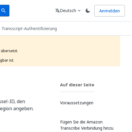
earch
Sprache
Deutsch
Anmelden
search
translate
expand_more
Transscript-Authentifizierung
übersetzt.

gbar ist. 
Auf dieser Seite
ssel-ID, den
Voraussetzungen
Region angeben.
Fügen Sie die Amazon
Transcribe Verbindung hinzu