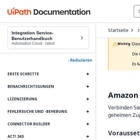
O
Startseite
I
D
Integration Service-
t
Benutzerhandbuch
c
Automation Cloud
·
latest
Dies
Wichtig :
p
Die 
- Reduzieren
Es k
ERSTE SCHRITTE
BENACHRICHTIGUNGEN
Amazon 
LIZENZIERUNG
Verbinden Sie
FEHLERSUCHE UND ‑BEHEBUNG
geheimen Zug
CONNECTOR BUILDER
Vorausse
ACT! 365