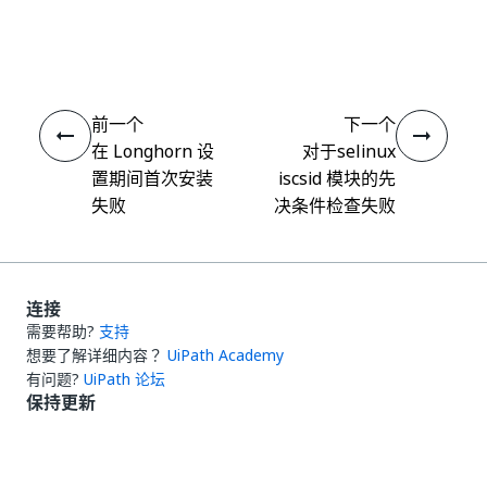
是
否
thumb_up
thumb_down
前一个
下一个
在 Longhorn 设
对于selinux
置期间首次安装
iscsid 模块的先
失败
决条件检查失败
连接
需要帮助?
支持
想要了解详细内容？
UiPath Academy
有问题?
UiPath 论坛
保持更新