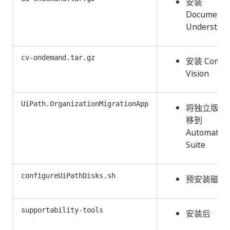
安装
Document
Understan
cv-ondemand.tar.gz
安装 Compu
Vision
UiPath.OrganizationMigrationApp
将独立版产
移到
Automatio
Suite
configureUiPathDisks.sh
预安装磁盘
supportability-tools
安装后