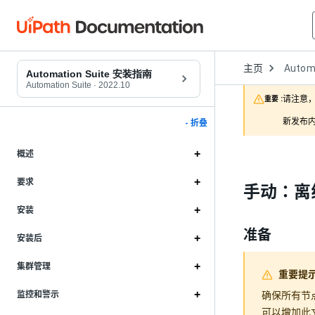
Open
主页
Automa
Dropd
Automation Suite 安装指南
to
Automation Suite
·
2022.10
choose
请注意，
重要 :
product
新发布内
- 折叠
概述
要求
手动：离
安装
准备
安装后
集群管理
重要提
确保所有节
监控和警示
可以增加此