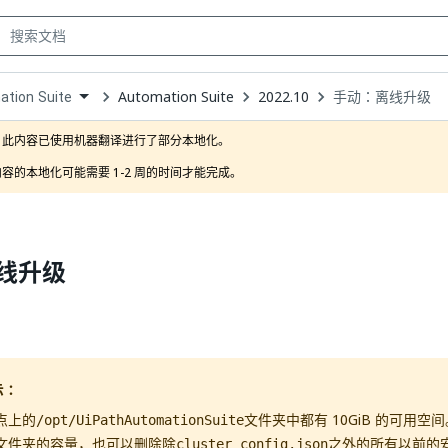
Automation Suite
2022.10
手动：离线升级
tion Suite
own
此内容已使用机器翻译进行了部分本地化。

容的本地化可能需要 1-2 周的时间才能完成。
线升级
示：
点上的
文件夹中都有 10GiB 的可用空
/opt/UiPathAutomationSuite
文件夹的容量，也可以删除除
之外的所有以前的
cluster_config.json