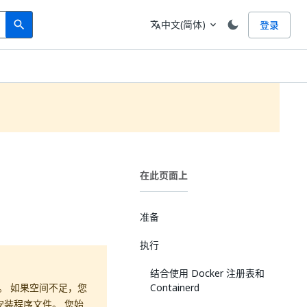
Search
语言
中文(简体)
登录
search
translate
expand_more
在此页面上
准备
执行
结合使用 Docker 注册表和
间。 如果空间不足，您
Containerd
安装程序文件。 您始