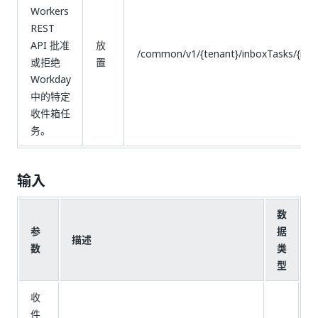
Workers
REST
API 批准
放
/common/v1/{tenant}/inboxTasks/{id}
或拒绝
置
Workday
中的特定
收件箱任
务。
输入
数
参
据
描述
数
类
型
收
件