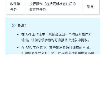
收件箱
执行操作（包括更新状态）后的
对象
任务
收件箱任务。
备注：
在 API 工作流中，系统会返回一个响应对象作为
输出。任何必填字段均可直接从此对象中提取。
在 RPA 工作流中，某些输出参数可能有所不同，
但即使未显式公开，仍可以从响应对象中检索必要
的值。
是
否
thumb_up
thumb_down