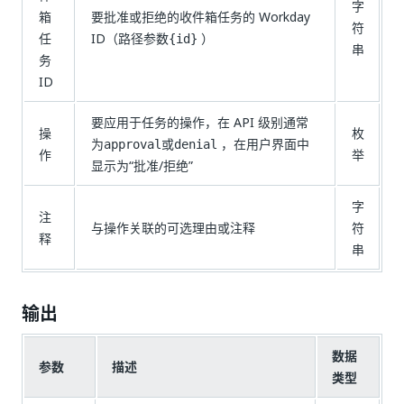
字
箱
要批准或拒绝的收件箱任务的 Workday
符
任
ID（路径参数
）
{id}
串
务
ID
要应用于任务的操作，在 API 级别通常
操
枚
为
或
，在用户界面中
approval
denial
作
举
显示为“批准/拒绝”
字
注
与操作关联的可选理由或注释
符
释
串
输出
数据
参数
描述
类型